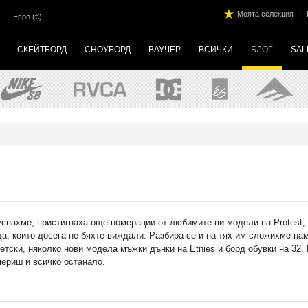
|
Моята селекция
Евро (€)
СКЕЙТБОРД
СНОУБОРД
ВАУЧЕР
ВСИЧКИ
БЛОГ
SAL
уснахме, пристигнаха още номерации от любимите ви модели на Protest,
ща, които досега не бяхте виждали. Разбира се и на тях им сложихме на
детски, няколко нови модела мъжки дънки на Etnies и борд обувки на 32.
мериш и всичко останало.