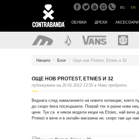
|
BG
EN
ОБУВКИ
ДРЕХИ
АКСЕСОАРИ
Начало
Блог
Още нов Protest, Etnies и 32
ОЩЕ НОВ PROTEST, ETNIES И 32
публикувана на 20.01.2012 13:55 в Нови продукти
Веднага след намалението на новите колекции, което п
до скоро бяха посвършили. Покрай тях и разни нови не
цени. Тук са и някои модели кецки на Etnies, най вече 
Protest е вече и в онлайн магазина ни, скоро там ще на