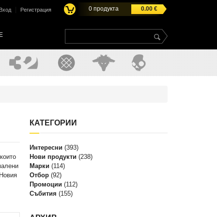
0
продукта
0.00
€
|
Вход
Регистрация
E
КАТЕГОРИИ
Интересни
(393)
 които
Нови продукти
(238)
малени
Марки
(114)
 Новия
Отбор
(92)
Промоции
(112)
Събития
(155)