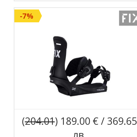
-7%
(
204.01
) 189.00 € / 369.65
лв.