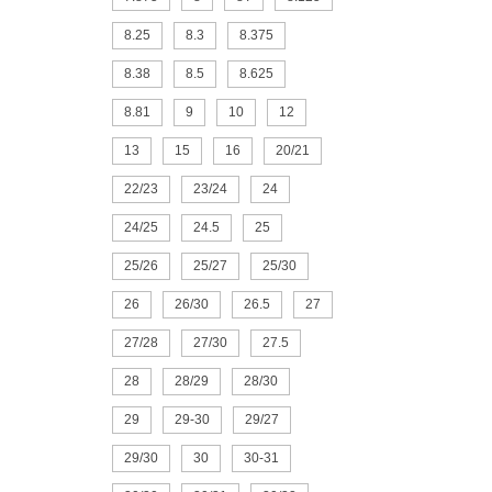
8.25
8.3
8.375
8.38
8.5
8.625
8.81
9
10
12
13
15
16
20/21
22/23
23/24
24
24/25
24.5
25
25/26
25/27
25/30
26
26/30
26.5
27
27/28
27/30
27.5
28
28/29
28/30
29
29-30
29/27
29/30
30
30-31