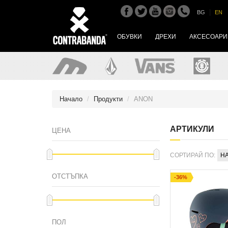
|
BG
EN
ОБУВКИ
ДРЕХИ
АКСЕСОАРИ
Начало
Продукти
ANON
АРТИКУЛИ
ЦЕНА
СОРТИРАЙ ПО:
Н
ОТСТЪПКА
-36%
ПОЛ