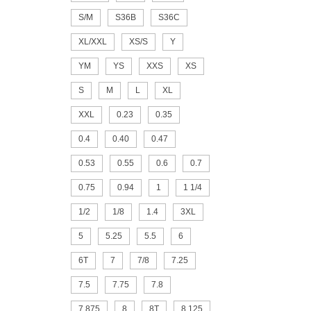
S/M
S36B
S36C
XL/XXL
XS/S
Y
YM
YS
XXS
XS
S
M
L
XL
XXL
0.23
0.35
0.4
0.40
0.47
0.53
0.55
0.6
0.7
0.75
0.94
1
1 1/4
1/2
1/8
1.4
3XL
5
5.25
5.5
6
6T
7
7/8
7.25
7.5
7.75
7.8
7.875
8
8T
8.125