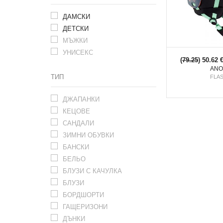
ДАМСКИ
ДЕТСКИ
МЪЖКИ
УНИСЕКС
(
79.25
) 50.62 
ANO
ТИП
FLA
ДЖАПАНКИ
КЕЦОВЕ
САНДАЛИ
ЗИМНИ ОБУВКИ
БАНСКИ
БЕЛЬО
БЛУЗИ С КАЧУЛКА
БЛУЗИ
БОРДШОРТИ
ГАЩЕРИЗОНИ
ДЪНКИ