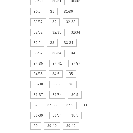
30/30
30/31
30/32
30.5
31
31/30
31/32
32
32-33
32/32
32/33
32/34
32.5
33
33-34
33/32
33/34
34
34-35
34-41
34/34
34/35
34.5
35
35-38
35.5
36
36-37
36/34
36.5
37
37-38
37.5
38
38-39
38/34
38.5
39
39-40
39-42