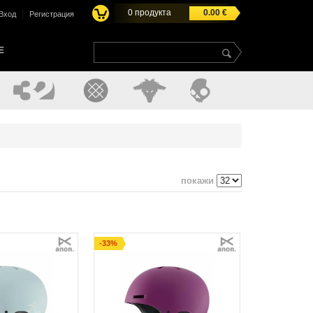
0
продукта
0.00
€
|
Вход
Регистрация
E
покажи
-33%