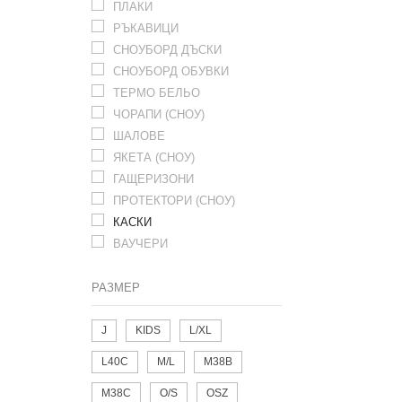
ПЛАКИ
РЪКАВИЦИ
СНОУБОРД ДЪСКИ
СНОУБОРД ОБУВКИ
ТЕРМО БЕЛЬО
ЧОРАПИ (СНОУ)
ШАЛОВЕ
ЯКЕТА (СНОУ)
ГАЩЕРИЗОНИ
ПРОТЕКТОРИ (СНОУ)
КАСКИ
ВАУЧЕРИ
РАЗМЕР
J
KIDS
L/XL
L40C
M/L
M38B
M38C
O/S
OSZ