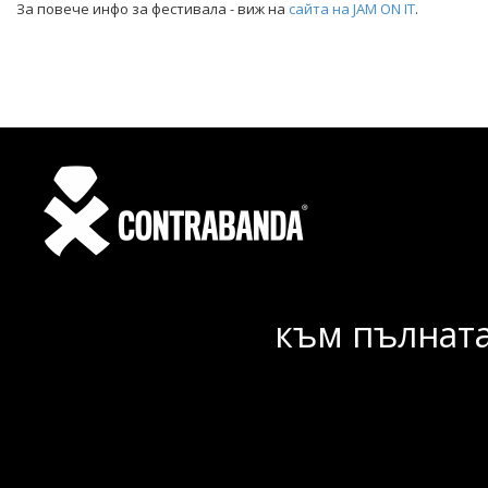
За повече инфо за фестивала - виж на
сайта на JAM ON IT
.
към пълната