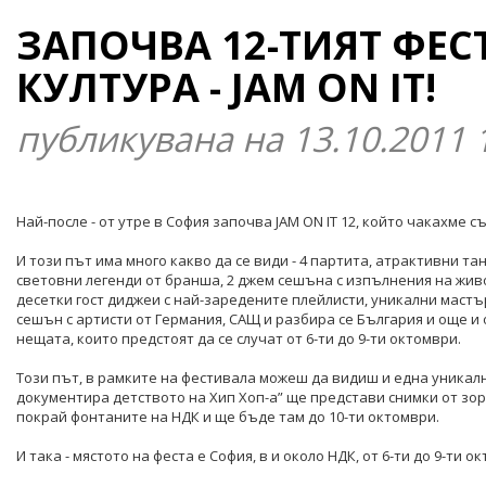
ЗАПОЧВА 12-ТИЯТ ФЕС
КУЛТУРА - JAM ON IT!
публикувана на 13.10.2011 
Най-после - от утре в София започва JAM ON IT 12, който чакахме 
И този път има много какво да се види - 4 партита, атрактивни та
световни легенди от бранша, 2 джем сешъна с изпълнения на живо от
десетки гост диджеи с най-заредените плейлисти, уникални мастъ
сешън с артисти от Германия, САЩ и разбира се България и още и 
нещата, които предстоят да се случат от 6-ти до 9-ти октомври.
Този път, в рамките на фестивала можеш да видиш и една уникална 
документира детството на Хип Хоп-а” ще представи снимки от зор
покрай фонтаните на НДК и ще бъде там до 10-ти октомври.
И така - мястото на феста е София, в и около НДК, от 6-ти до 9-ти