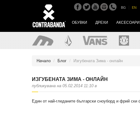
|
BG
EN
ОБУВКИ
ДРЕХИ
АКСЕСОАРИ
Начало
Блог
Изгубената Зима - онлайн
ИЗГУБЕНАТА ЗИМА - ОНЛАЙН
публикувана на 05.02.2014 11:10 в
Един от най-гледаните български сноуборд и фрий ски ф