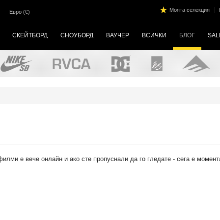
|
Моята селекция
Евро (€)
СКЕЙТБОРД
СНОУБОРД
ВАУЧЕР
ВСИЧКИ
БЛОГ
SAL
илми е вече онлайн и ако сте пропуснали да го гледате - сега е момент