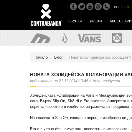
|
BG
EN
ОБУВКИ
ДРЕХИ
АКСЕСОАРИ
Начало
Блог
Новата холидейска колаборация Va
НОВАТА ХОЛИДЕЙСКА КОЛАБОРАЦИЯ VAN
публикувана на 21.11.2014 13:45 в Нови продукти
Холидейската колаборация на Vans и Междузвездни войн
сага. Върху Slip-On, Sk8-Hi и Era оживява Империята и
серията черното е в изобилие, за разлика от предишнат
На класиката Slip-On, изцяло в черно, е изобразен не д
Era е в черно-бял камуфлаж, посветен на имперските щ