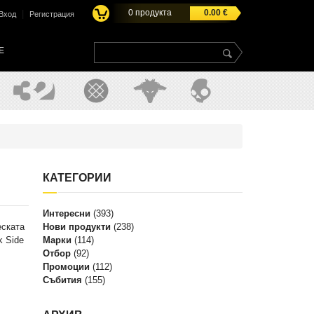
0
продукта
0.00
€
|
Вход
Регистрация
E
КАТЕГОРИИ
Интересни
(393)
еската
Нови продукти
(238)
k Side
Марки
(114)
Отбор
(92)
Промоции
(112)
Събития
(155)