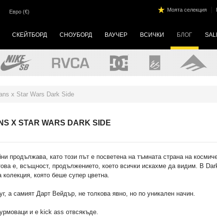
|
Моята селекция
Евро (€)
СКЕЙТБОРД
СНОУБОРД
ВАУЧЕР
ВСИЧКИ
БЛОГ
SAL
ns x Star Wars Dark Side
S X STAR WARS DARK SIDE
и продължава, като този път е посветена на тъмната страна на космич
 това е, всъщност, продължението, което всички искахме да видим. В Dar
а колекция, която беше супер цветна.
руг, а самият Дарт Вейдър, не толкова явно, но по уникален начин.
урмоваци и е kick ass отвсякъде.