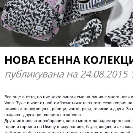
НОВА ЕСЕННА КОЛЕКЦИ
публикувана на 24.08.2015 
Все още е лято, но ние както винаги сме на линия с много нови
Vans. Тук е и част от най-емблематичната за този сезон серия на
оживяват върху кецове, раници, чанти, ризи, тениски и други. За 
създават други три, специално за Vans.
Друга интересна колаборация, която можем да видим сред есенна
герои и героини на Disney върху раници, блузи, кецове и аксесо
Най-много обаче сме горди с огромната си колекция от раници!