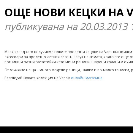
ОЩЕ НОВИ КЕЦКИ НА V
публикувана на 20.03.2013 
Малко след като получихме новите пролетни кецове на Vans във всички 
аксесоари за пролетно-летния сезон. Напук на зимата, която все още о
потници и разни глезотийки като мини раници, шарени колани и очила
От мъжките неща – много модели раници, шапки и по-малко тениски, р
Разгледай новата колекция на Vans в
онлайн магазина
.