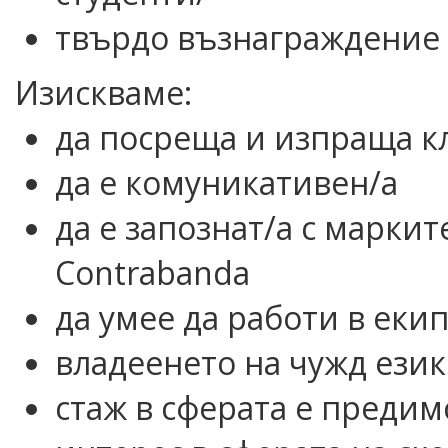
твърдо възнаграждение и
Изискваме:
да посреща и изпраща к
да е комуникативен/а
да е запознат/а с маркит
Contrabanda
да умее да работи в еки
владеенето на чужд език
стаж в сферата е предим