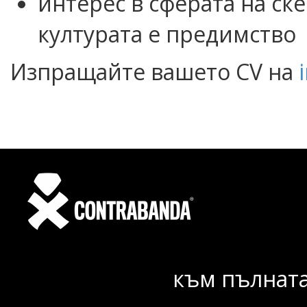
интерес в сферата на ск
културата е предимство
Изпращайте вашето CV на
към пълната