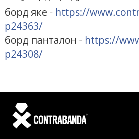
борд яке -
https://www.cont
p24363/
борд панталон -
https://www
p24308/