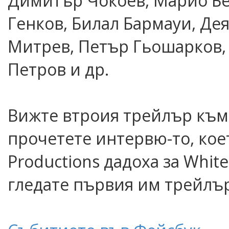
Димитър Чокоев, Марио Бе
Генков, Билал Бармауи, Де
Митрев, Петър Гьошарков,
Петров и др.
Вижте втроия трейлър към 
прочетете интервю-то, кое
Productions дадоха за Whit
гледате първия им трейлъ