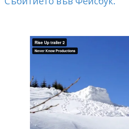
Събитието във Фейсбук.