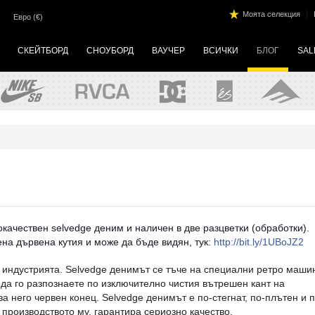
|
Моята селекция
Евро (€)
СКЕЙТБОРД
СНОУБОРД
ВАУЧЕР
ВСИЧКИ
БЛОГ
SAL
качествен selvedge деним и наличен в две разцветки (обработки).
на дървена кутия и може да бъде видян, тук:
http://bit.ly/1UBoJZ2
 индустрията. Selvedge денимът се тъче на специални ретро маши
 да го разпознаете по изключително чистия вътрешен кант на
а него червен конец. Selvedge денимът е по-стегнат, по-плътен и п
 производството му, гарантира сериозно качество.