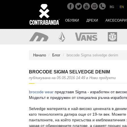
|
BG
EN
ОБУВКИ
ДРЕХИ
АКСЕСОАРИ
Начало
Блог
brocode Sigma selvedge denim
BROCODE SIGMA SELVEDGE DENIM
публикувана на 05.05.2016 14:49 в Нови продукти
brocode wear
представя Sigma - изработен от високо
Моделът е придружен от специална ръчна-изработе
Selvedge материята е най-високо ценената в деним
като технологията датира още от 19-ти век. Можете
панталоните, на който присъства и емблематичния з
здрав от обикновените платове, а самият процес на