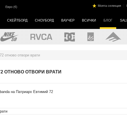
|
Моята селекция
Евро (€)
СКЕЙТБОРД
СНОУБОРД
ВАУЧЕР
ВСИЧКИ
БЛОГ
SAL
72 отново отвори врати
2 ОТНОВО ОТВОРИ ВРАТИ
banda на Патриарх Евтимий 72