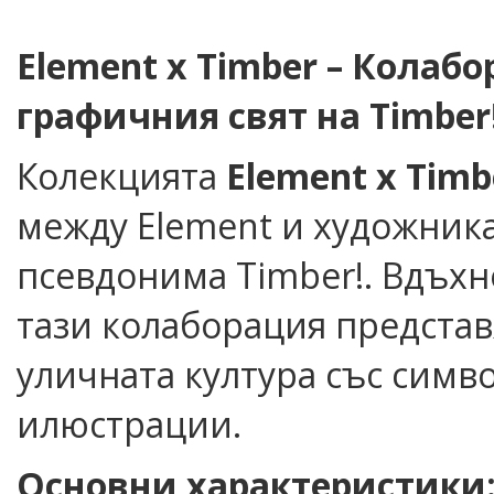
Element x Timber – Колаб
графичния свят на Timber
Колекцията
Element x Timb
между Element и художника 
псевдонима Timber!. Вдъхн
тази колаборация представ
уличната култура със симв
илюстрации.
Основни характеристики