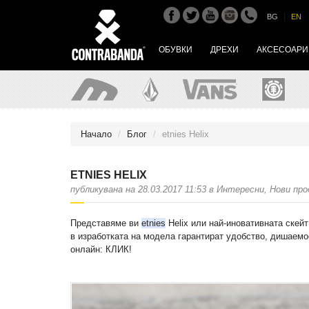
|
BG
EN
ОБУВКИ
ДРЕХИ
АКСЕСОАРИ
Начало
Блог
etnies Helix
ETNIES HELIX
публикувана на 28.03.2017 11:53 в Интересни, Нови пр
Представяме ви
etnies
Helix или най-иновативната скей
в изработката на модела гарантират удобство, дишаемос
онлайн:
КЛИК!