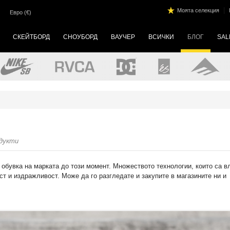
|
Моята селекция
Евро (€)
СКЕЙТБОРД
СНОУБОРД
ВАУЧЕР
ВСИЧКИ
БЛОГ
SAL
одукти
т обувка на марката до този момент. Множеството технологии, които са 
т и издражливост. Може да го разгледате и закупите в магазините ни и