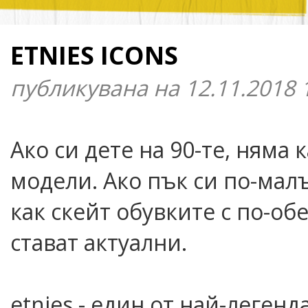
ETNIES ICONS
публикувана на 12.11.2018 
Ако си дете на 90-те, няма
модели. Ако пък си по-мал
как скейт обувките с по-об
стават актуални.
etnies - eдин от най-леген