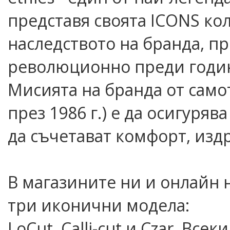
представя своята ICONS кол
наследството на бранда, пр
революционно преди години
Мисията на бранда от само
през 1986 г.) е да осигуря
да съчетават комфорт, изд
В магазините ни и онлайн 
три иконични модела:
LoCut, Calli-cut и Czar. Все