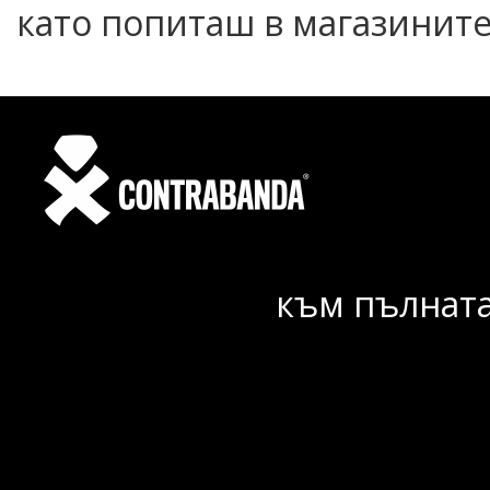
като попиташ в магазинит
към пълната