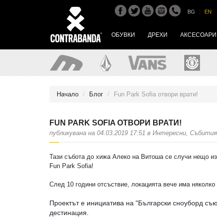
|
BG
EN
ОБУВКИ
ДРЕХИ
АКСЕСОАРИ
Начало
Блог
Fun Park Sofia отвори врати!
FUN PARK SOFIA ОТВОРИ ВРАТИ!
публикувана на 04.03.2019 17:51 в Интересни, Събития
Тази събота до хижа Алеко на Витоша се случи нещо и
Fun Park Sofia!
След 10 години отсъствие, локацията вече има няколко 
Проектът е инициатива на "Български сноуборд съ
дестинация.