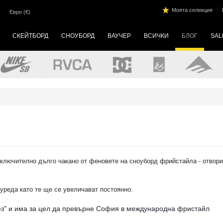
|
Моята селекция
Евро (€)
СКЕЙТБОРД
СНОУБОРД
ВАУЧЕР
ВСИЧКИ
БЛОГ
SAL
зключително дълго чакано от феновете на сноуборд фрийстайла - отвори
уреда като те ще се увеличават постоянно.
юз" и има за цел да превърне София в международна фристайл