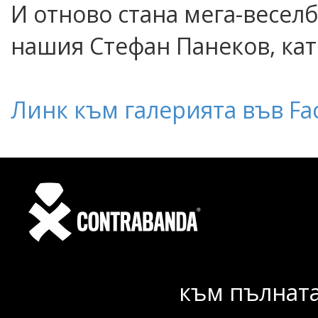
И отново стана мега-весел
нашия Стефан Панеков, кат
Линк към галерията във Fac
към пълната