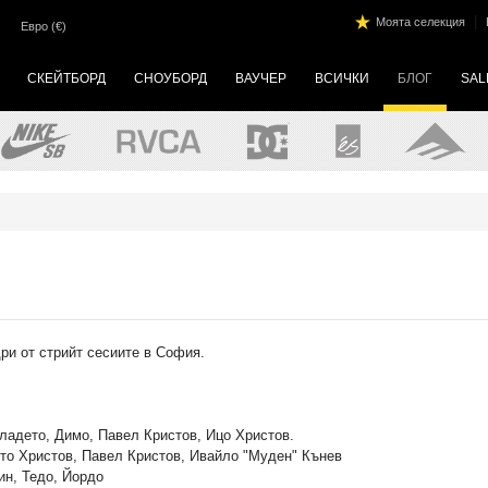
|
Моята селекция
Евро (€)
СКЕЙТБОРД
СНОУБОРД
ВАУЧЕР
ВСИЧКИ
БЛОГ
SAL
ри от стрийт сесиите в София.
ладето, Димо, Павел Кристов, Ицо Христов.
сто Христов, Павел Кристов, Ивайло "Муден" Кънев
ин, Тедо, Йордо