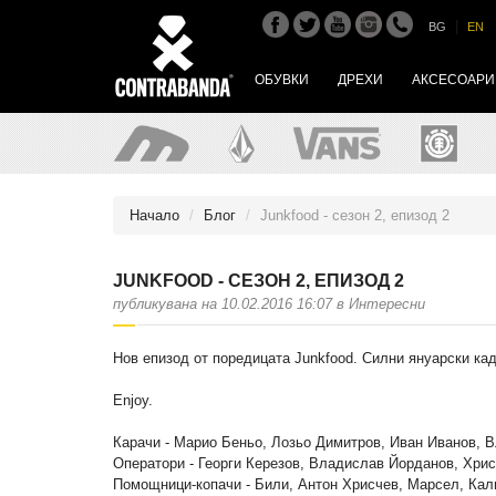
|
BG
EN
ОБУВКИ
ДРЕХИ
АКСЕСОАРИ
Начало
Блог
Junkfood - сезон 2, епизод 2
JUNKFOOD - СЕЗОН 2, ЕПИЗОД 2
публикувана на 10.02.2016 16:07 в Интересни
Нов епизод от поредицата Junkfood. Силни януарски кад
Enjoy.
Карачи - Марио Беньо, Лозьо Димитров, Иван Иванов, В
Оператори - Георги Керезов, Владислав Йорданов, Хри
Помощници-копачи - Били, Антон Хрисчев, Марсел, Кал