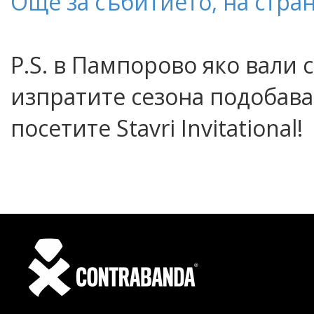
Още за събитието, на стра
P.S. в Пампорово яко вали с
изпратите сезона подобава
посетите Stavri Invitational!