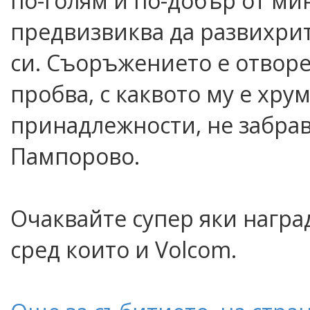
по-голям и по-добър от ми
предвизвиква да развихри
си. Съоръжението е отворе
пробва, с каквото му е хру
принадлежности, не забравя
Пампорово.
Очаквайте супер яки награ
сред които и Volcom.