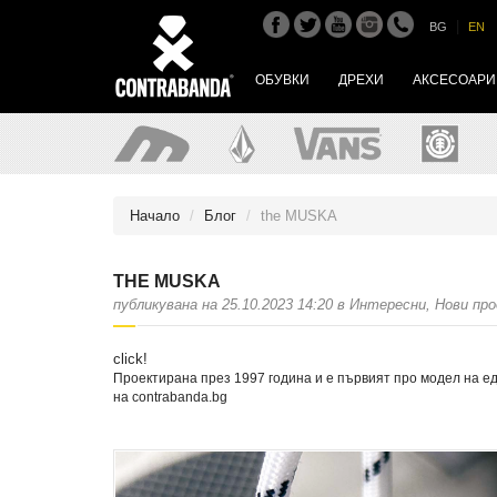
|
BG
EN
ОБУВКИ
ДРЕХИ
АКСЕСОАРИ
Начало
Блог
the MUSKA
THE MUSKA
публикувана на 25.10.2023 14:20 в Интересни, Нови пр
click!
Проектирана през 1997 година и е първият про модел на ед
на contrabanda.bg