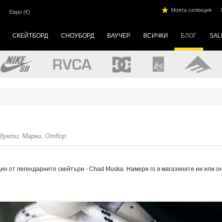
|
Моята селекция
Евро (€)
СКЕЙТБОРД
СНОУБОРД
ВАУЧЕР
ВСИЧКИ
БЛОГ
SAL
одукти, Марки, Отбор
ин от легендарните скейтъри - Chad Muska. Намери го в магазините ни или о