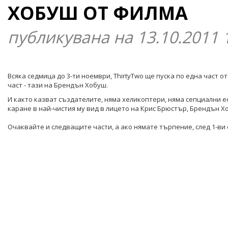
ХОБУШ ОТ ФИЛМА
публикувана на 13.10.2011 
Всяка седмица до 3-ти ноември, ThirtyTwo ще пуска по една част
част - тази на Брендън Хобуш.
И както казват създателите, няма хеликоптери, няма сепциални е
каране в най-чистия му вид в лицето на Крис Брюстър, Брендън Х
Очаквайте и следващите части, а ако нямате търпение, след 1-ви