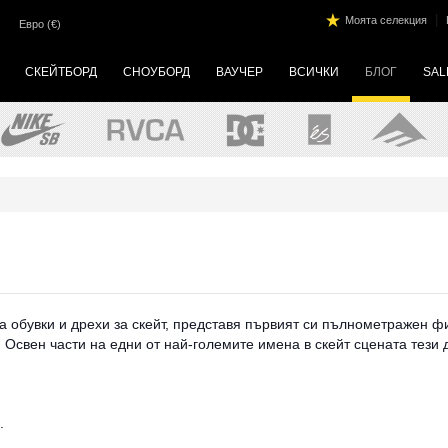
|
Моята селекция
Евро (€)
СКЕЙТБОРД
СНОУБОРД
ВАУЧЕР
ВСИЧКИ
БЛОГ
SAL
а обувки и дрехи за скейт, представя първият си пълнометражен ф
. Освен части на едни от най-големите имена в скейт сцената тези 
я.