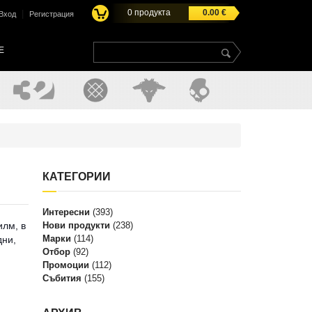
0
продукта
0.00
€
|
Вход
Регистрация
E
КАТЕГОРИИ
Интересни
(393)
илм, в
Нови продукти
(238)
Марки
(114)
дни,
Отбор
(92)
Промоции
(112)
Събития
(155)