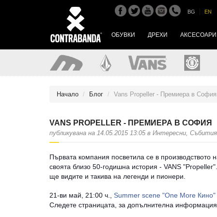
|
BG
EN
ОБУВКИ
ДРЕХИ
АКСЕСОАРИ
Начало
Блог
Vans Propeller - Премиера в София
VANS PROPELLER - ПРЕМИЕРА В СОФИЯ
публикувана на 14.05.2015 13:05 в Интересни, Събития
Първата компания посветила се в производството н
своята близо 50-годишна история - VANS "Propeller"
ще видите и такива на легенди и пионери.
21-ви май, 21:00 ч.,
Summer scene "One More Кино"
Следете страницата, за допълнителна информаци