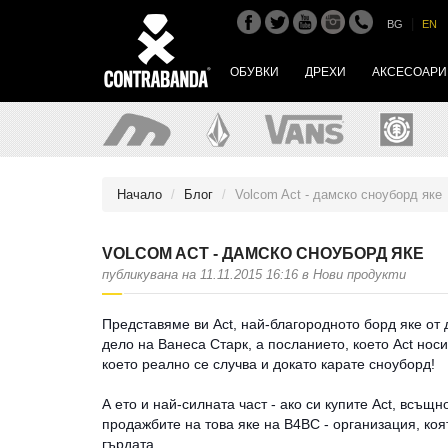
|
BG
EN
ОБУВКИ
ДРЕХИ
АКСЕСОАРИ
Начало
Блог
Volcom Act - дамско сноуборд яке
VOLCOM ACT - ДАМСКО СНОУБОРД ЯКЕ
публикувана на 11.11.2015 16:16 в Нови продукти
Представяме ви Act, най-благородното борд яке от 
дело на Ванеса Старк, а посланието, което Act носи
което реално се случва и докато карате сноуборд!
А ето и най-силната част - ако си купите Act, всъщ
продажбите на това яке на B4BC - организация, коя
гърдата.