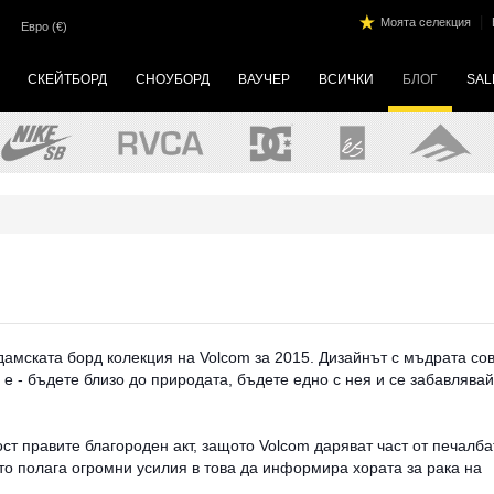
|
Моята селекция
Евро (€)
СКЕЙТБОРД
СНОУБОРД
ВАУЧЕР
ВСИЧКИ
БЛОГ
SAL
дамската борд колекция на Volcom за 2015. Дизайнът с мъдрата сов
 е - бъдете близо до природата, бъдете едно с нея и се забавлявай
ност правите благороден акт, защото Volcom даряват част от печалба
то полага огромни усилия в това да информира хората за рака на