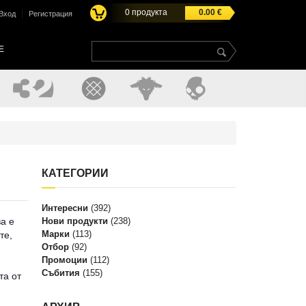
0
продукта
0.00
€
|
Вход
Регистрация
E
КАТЕГОРИИ
Интересни
(392)
а е
Нови продукти
(238)
Марки
(113)
те,
Отбор
(92)
Промоции
(112)
Събития
(155)
та от