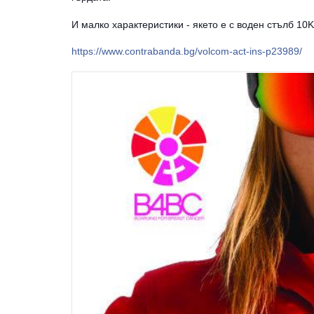
И малко характеристики - якето е с воден стълб 10
https://www.contrabanda.bg/volcom-act-ins-p23989/