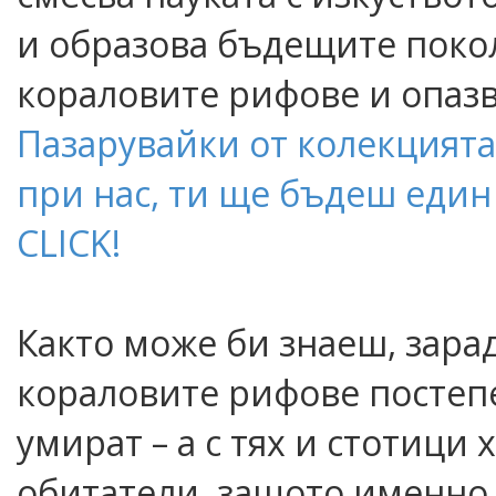
и образова бъдещите поко
кораловите рифове и опазв
Пазарувайки от колекцията
при нас, ти ще бъдеш един
CLICK!
Както може би знаеш, зар
кораловите рифове постепе
умират – а с тях и стотици
обитатели, защото именно 