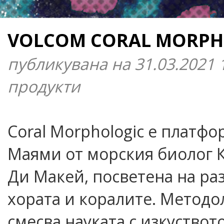
VOLCOM CORAL MORPH
публикувана на 31.03.2021 
продукти
Coral Morphologic е платфор
Маями от морския биолог 
Ди Макей, посветена на ра
хората и коралите. Методо
смесва науката с изкуствот