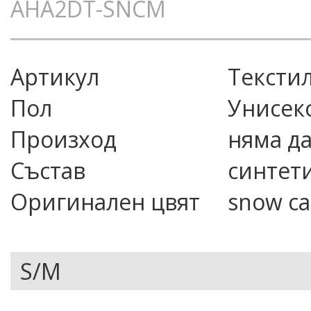
AHA2DT-SNCM
Артикул
тексти
Пол
Унисек
Произход
няма д
Състав
синтет
Оригинален цвят
snow c