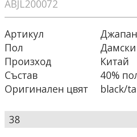
ABJL200072
Артикул
джапа
Пол
Дамски
Произход
Китай
Състав
40% по
Оригинален цвят
black/t