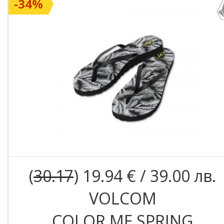
-34%
(
30.17
) 19.94 € / 39.00 лв.
VOLCOM
COLOR ME SPRING