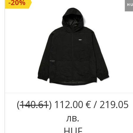
-20%
(
140.61
) 112.00 € / 219.05
лв.
HUF