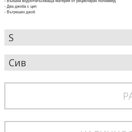
- Външна водоотблъскваща материя от рециклиран полиамид
- Два джоба с цип
- Вътрешен джоб
Р