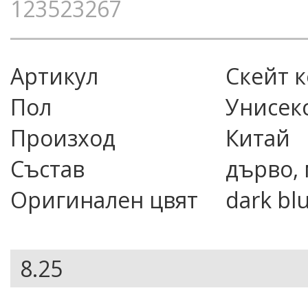
123523267
Артикул
скейт
Пол
Унисек
Произход
Китай
Състав
дърво, 
Оригинален цвят
dark bl