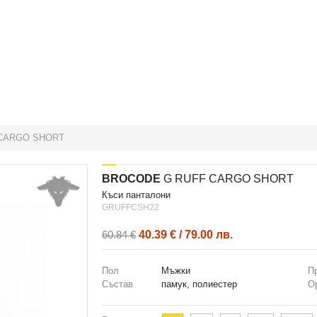
CARGO SHORT
BROCODE
G RUFF CARGO SHORT
къси панталони
GRUFFCSH22
40.39 € / 79.00 лв.
60.84 €
Пол
Мъжки
П
Състав
памук, полиестер
О