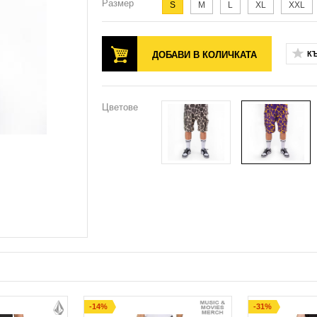
Размер
S
M
L
XL
XXL
ДОБАВИ В КОЛИЧКАТА
К
Цветове
-14%
-31%