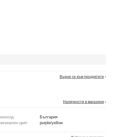
Върни се към продуктите
Наличности в магазини
роизход
България
ригинален цвят
purple/yellow