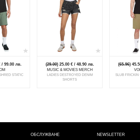
€ / 99.00 лв.
(
29.00
) 25.00 € / 48.90 лв.
(
65.96
) 45.5
OM
MUSIC & MOVIES MERCH
VO
SHRED STATIC
LADIES DESTROYED DENIM
SLUB FRICKIN
SHORTS
ОБСЛУЖВАНЕ
NEWSLETTER