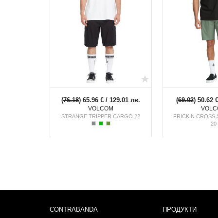
(
76.18
) 65.96 € / 129.01 лв.
(
69.02
) 50.62 
VOLCOM
VOLC
STRANGE TRIPPER CARGO 22
FRICKIN CROSS 
20
CONTRABANDA
ПРОДУКТИ