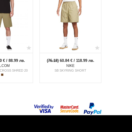
0 € / 88.99 лв.
(
76.18
) 60.84 € / 118.99 лв.
LCOM
NIKE
 CROSS SHRED 20
SB SKYRING SHORT