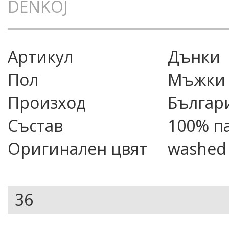
DENKOJ
Артикул
дънки
Пол
Мъжки
Произход
Българ
Състав
100% п
Оригинален цвят
washed