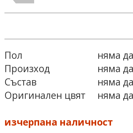
Пол
няма д
Произход
няма д
Състав
няма д
Оригинален цвят
няма д
изчерпана наличност