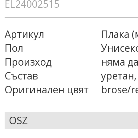
EL24002515
Артикул
плака 
Пол
Унисек
Произход
няма д
Състав
уретан
Оригинален цвят
brose/r