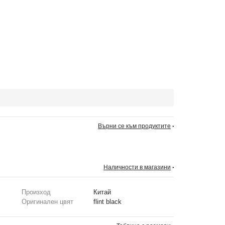
Върни се към продуктите
Наличности в магазини
Произход
Китай
Оригинален цвят
flint black