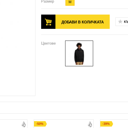
Размер
M
ДОБАВИ В КОЛИЧКАТА
К
Цветове
-50%
-39%