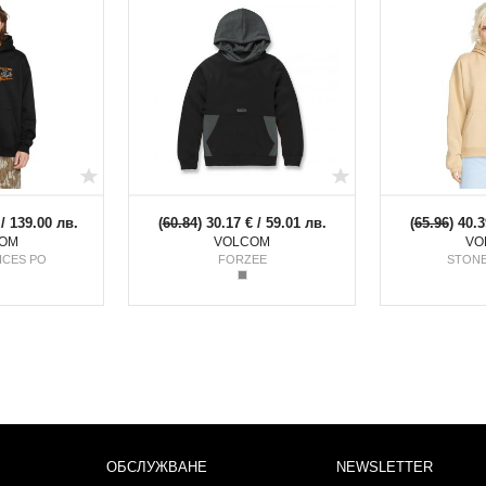
 / 139.00 лв.
(
60.84
) 30.17 € / 59.01 лв.
(
65.96
) 40.3
OM
VOLCOM
VO
ICES PO
FORZEE
STONE
ОБСЛУЖВАНЕ
NEWSLETTER