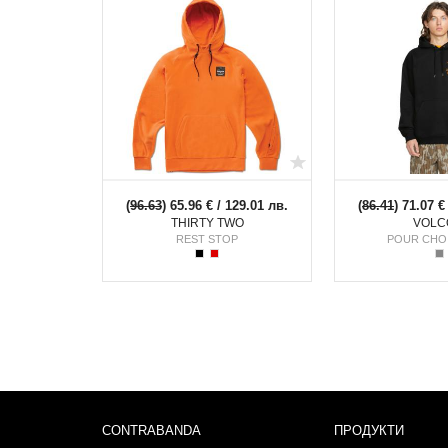
(
96.63
) 65.96 € / 129.01 лв.
(
86.41
) 71.07 €
THIRTY TWO
VOLC
REST STOP
POUR CHO
CONTRABANDA
ПРОДУКТИ