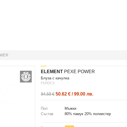
OWER
ELEMENT
PEXE POWER
блуза с качулка
F1HOC3
50.62 € / 99.00 лв.
94.59 €
Пол
Мъжки
Състав
80% памук 20% полиестер