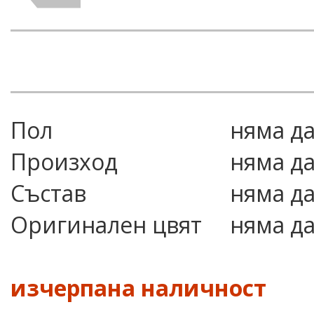
Пол
няма д
Произход
няма д
Състав
няма д
Оригинален цвят
няма д
изчерпана наличност