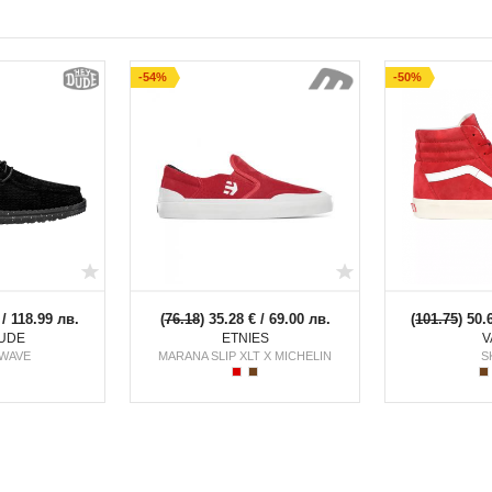
Визия “готов за каране” още с изваждането
-54%
-50%
 / 118.99 лв.
(
76.18
) 35.28 € / 69.00 лв.
(
101.75
) 50.
UDE
ETNIES
V
WAVE
MARANA SLIP XLT X MICHELIN
S