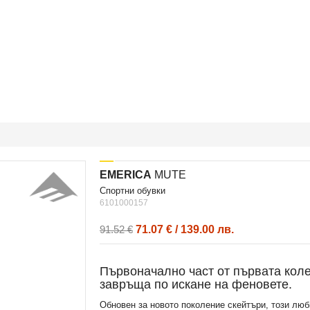
EMERICA
MUTE
спортни обувки
6101000157
71.07 € / 139.00 лв.
91.52 €
Първоначално част от първата колек
завръща по искане на феновете.
Обновен за новото поколение скейтъри, този лю