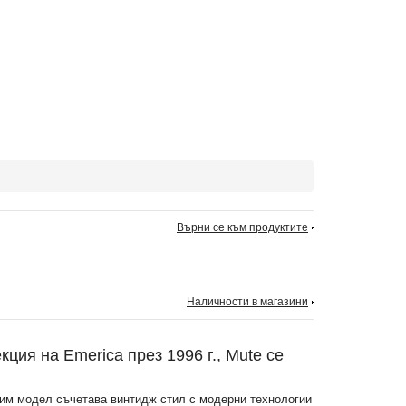
Върни се към продуктите
Наличности в магазини
ция на Emerica през 1996 г., Mute се
бим модел съчетава винтидж стил с модерни технологии