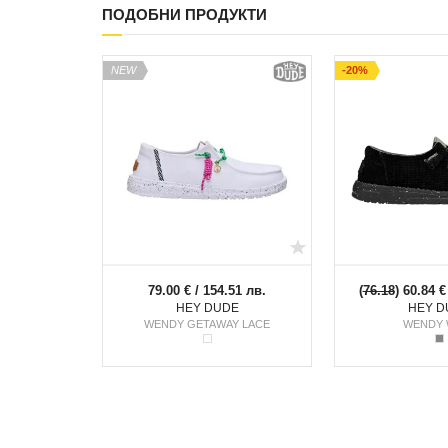
ПОДОБНИ ПРОДУКТИ
NEW
-20%
79.00 € / 154.51 лв.
(
76.18
) 60.84 €
HEY DUDE
HEY D
WENDY GETAWAY LACE
WENDY 