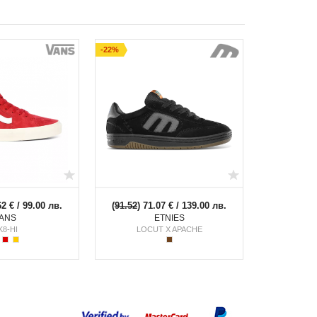
 от кутията за високи постижения.
-22%
62 € / 99.00 лв.
(
91.52
) 71.07 € / 139.00 лв.
ANS
ETNIES
K8-HI
LOCUT X APACHE