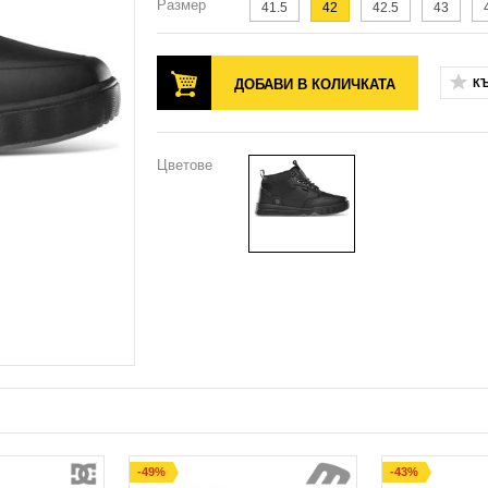
Размер
41.5
42
42.5
43
ДОБАВИ В КОЛИЧКАТА
К
Цветове
-49%
-43%