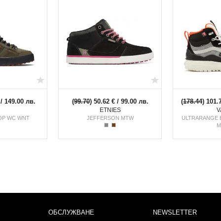
 / 149.00 лв.
(
99.70
) 50.62 € / 99.00 лв.
(
178.44
) 101.
ETNIES
V
OP WC WNT
JEFFERSON MTW
ULTRARANGE 
M
ОБСЛУЖВАНЕ
NEWSLETTER