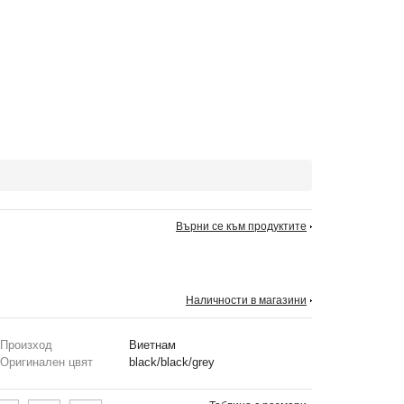
Върни се към продуктите
Наличности в магазини
Произход
Виетнам
Оригинален цвят
black/black/grey