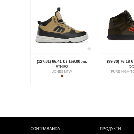
(
127.31
) 86.41 € / 169.00 лв.
(
99.70
) 76.18 €
ETNIES
DC
JONES MTW
PURE HIGH-T
CONTRABANDA
ПРОДУКТИ