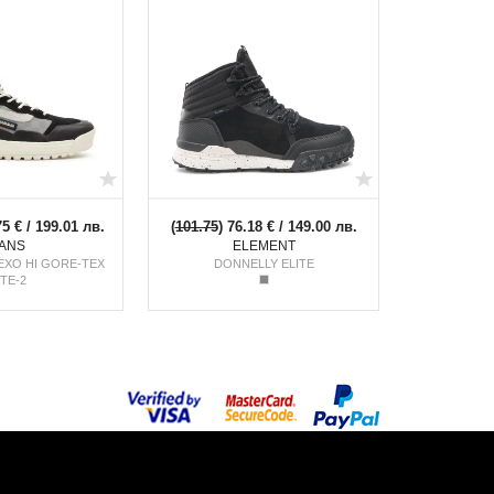
75 € / 199.01 лв.
(
101.75
) 76.18 € / 149.00 лв.
ANS
ELEMENT
EXO HI GORE-TEX
DONNELLY ELITE
TE-2