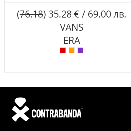
(
76.18
) 35.28 € / 69.00 лв.
VANS
ERA