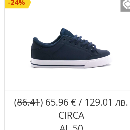
-24%
(
86.41
) 65.96 € / 129.01 лв.
CIRCA
AL 50