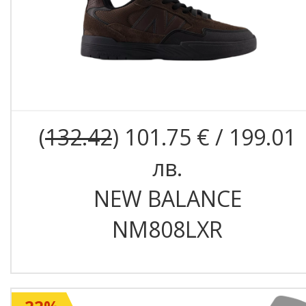
(
132.42
) 101.75 € / 199.01
лв.
NEW BALANCE
NM808LXR