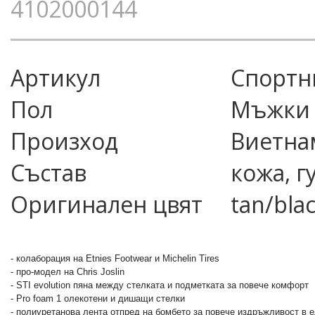
4102000144
Артикул
спорт
Пол
Мъжки
Произход
Виетна
Състав
кожа, г
Оригинален цвят
tan/bla
- колаборация на Etnies Footwear и Michelin Tires
- про-модел на Chris Joslin
- STI evolution пяна между стелката и подметката за повече комфорт
- Pro foam 1 олекотени и дишащи стелки
- полиуретанова лента отпред на бомбето за повече издръжливост в е