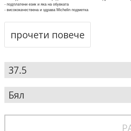
- подплатени език и яка на обувката
- висококачествена и здрава Michelin подметка
- грайфер с елементи от състезателна гума за по-добър грип
- дишаща мрежа от вътрешната страна на обувката
- съвременен градски дизайн
прочети повече
Р