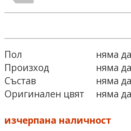
Пол
няма д
Произход
няма д
Състав
няма д
Оригинален цвят
няма д
изчерпана наличност