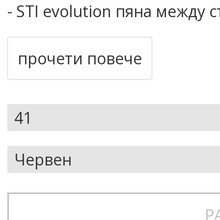
- STI evolution пяна между 
поема вибрациите
- STI Performance Level 1 с
прочети повече
полиуретанова пяна за мек
- Подплатени език и яка на
проветрение на езика
- Висококачествена и здрав
- Скрити куки за връзките
​- Про модел на Aurelien Gir
Р