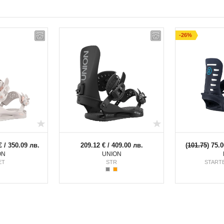
Терен: All mountain, freestyle
Ниво на карача: начинаещ, напреднал
-26%
€ / 350.09 лв.
209.12 € / 409.00 лв.
(
101.75
) 75.0
ON
UNION
ET
STR
START