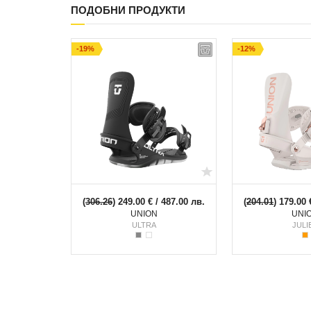
ПОДОБНИ ПРОДУКТИ
-19%
-12%
(
306.26
) 249.00 € / 487.00 лв.
(
204.01
) 179.00 
UNION
UNI
ULTRA
JULI