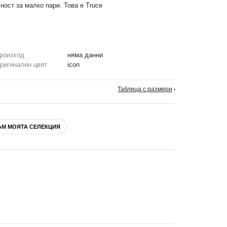
ост за малко пари. Това е Truce
роизход
няма данни
ригинален цвят
icon
л (Burton Snowboards)
Таблица с размери
ЪМ МОЯТА СЕЛЕКЦИЯ
з да е необходим инструмент.
необходим инструмент
долната част на автомата за намаляване на вибрациите
рта на карача и допълнително омекотяване