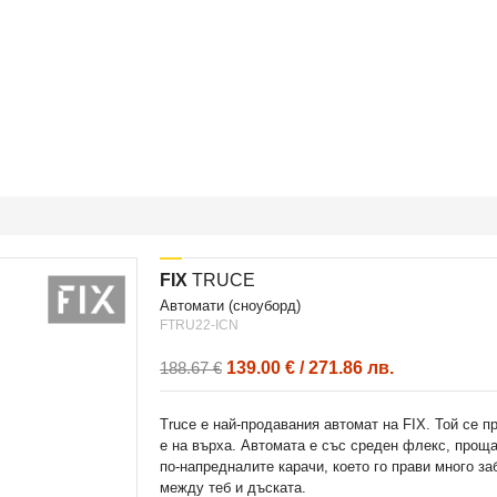
FIX
TRUCE
автомати (сноуборд)
FTRU22-ICN
139.00 € / 271.86 лв.
188.67 €
Truce е най-продавания автомат на FIX. Той се 
е на върха. Автомата е със среден флекс, прощ
по-напредналите карачи, което го прави много з
между теб и дъската.