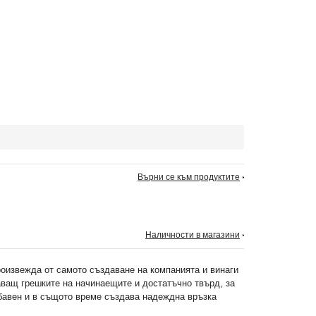
Върни се към продуктите
Наличности в магазини
произвежда от самото създаване на компанията и винаги
аващ грешките на начинаещите и достатъчно твърд, за
абавен и в същото време създава надеждна връзка