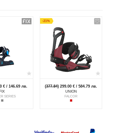
-21%
0 € / 146.69 лв.
(
377.84
) 299.00 € / 584.79 лв.
FIX
UNION
ER SERIES
FALCOR