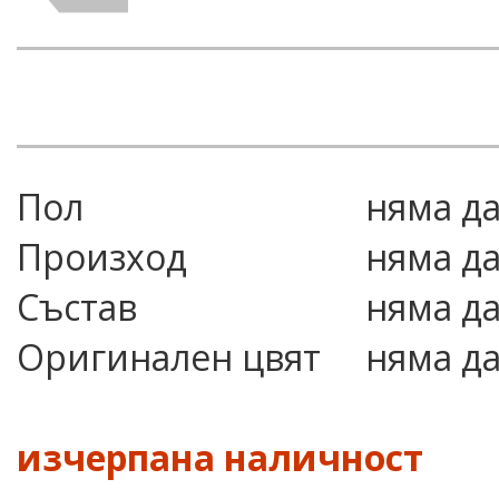
Пол
няма д
Произход
няма д
Състав
няма д
Оригинален цвят
няма д
изчерпана наличност