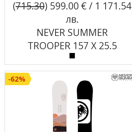
(
715.30
) 599.00 € / 1 171.54
лв.
NEVER SUMMER
TROOPER 157 X 25.5
-62%