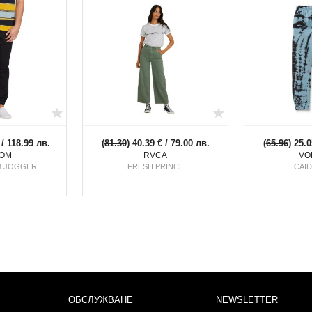
 / 118.99 лв.
(
81.30
) 40.39 € / 79.00 лв.
(
65.96
) 25.0
OM
RVCA
VO
IM JOGGER
FRESH PRINCE
CAI
ОБСЛУЖВАНЕ
NEWSLETTER