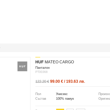
O
HUF
MATEO CARGO
панталон
PT00368
99.00 € / 193.63 лв.
122.20 €
Пол
Унисекс
Произх
Състав
100% памук
Оригин