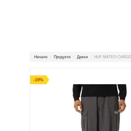
Начало
Продукти
Дрехи
HUF MATEO CARG
-19%