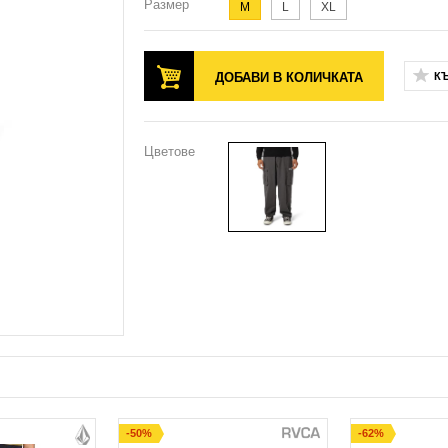
Размер
M
L
XL
ДОБАВИ В КОЛИЧКАТА
К
Цветове
-50%
-62%