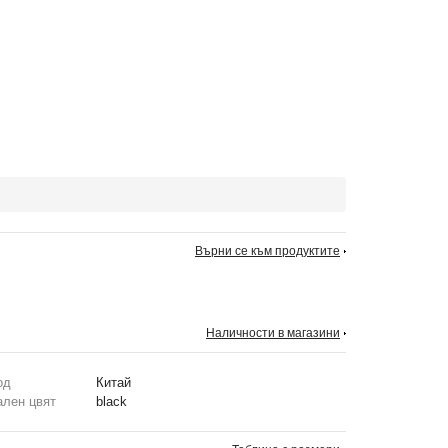
Върни се към продуктите
Наличности в магазини
од
Китай
ален цвят
black