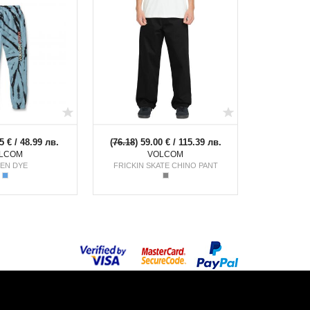
5 € / 48.99 лв.
(
76.18
) 59.00 € / 115.39 лв.
LCOM
VOLCOM
DEN DYE
FRICKIN SKATE CHINO PANT