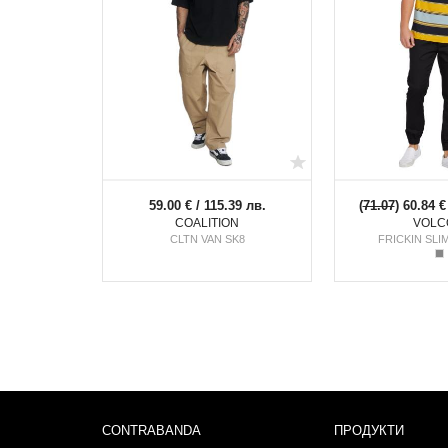
59.00 € / 115.39 лв.
(
71.07
) 60.84 €
COALITION
VOLC
CLTN VAN SK8
FRICKIN SL
CONTRABANDA
ПРОДУКТИ