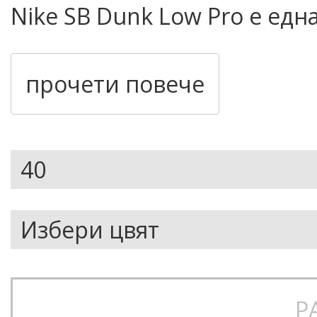
Nike SB Dunk Low Pro е ед
обувки, комбинираща ретро
технологии за скейтборд. 
прочети повече
конструкция, стабилно сце
силует, създаден за контрол
ежедневния streetwear стил
Основни характеристики
Горна част от велур и p
класически Dunk стил
Р
Подплатен low-cut collar