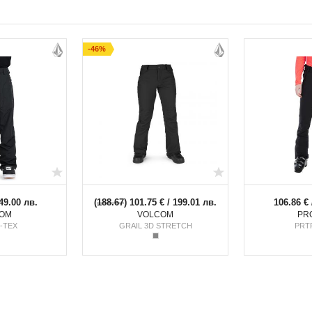
- избягвайте омекотители при пране
- не избелвайте
-46%
- не ползвайте химическо чистене
- не гладете
- не накисвайте
- не ползвайте сушилня
- не центрофугирайте
- перете на 30°C
- перете отделно от останалите дрехи
49.00 лв.
(
188.67
) 101.75 € / 199.01 лв.
106.86 € 
OM
VOLCOM
PR
-TEX
GRAIL 3D STRETCH
PRT