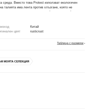
а среда. Вместо това Protest използват екологичен
а талията има лента против хлъзгане, която не
е има ципове, които улесняват обуването и събуването
 за да запазят най-ценните вещи сухи.
оизход
Китай
игинален цвят
rusticrust
Таблица с размери
ЪМ МОЯТА СЕЛЕКЦИЯ
бода;
алията;
не на борд обувките;