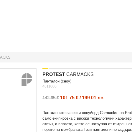
MACKS
PROTEST
CARMACKS
панталон (сноу)
4611000
101.75 € / 199.01 лв.
142.65 €
Панталоните за ски и сноуборд Carmacks на Prot
само екипировка с високи технологични характер
отвън, а влагата, която се натрупва от вътрешна
порите на мембраната.Тези панталони не съдърж