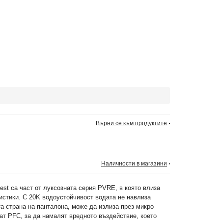
Върни се към продуктите
Наличности в магазини
est са част от луксозната серия PVRE, в която влиза
истики. С 20K водоустойчивост водата не навлиза
та страна на панталона, може да излиза през микро
ат PFC, за да намалят вредното въздействие, което