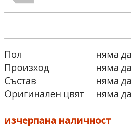
Пол
няма д
Произход
няма д
Състав
няма д
Оригинален цвят
няма д
изчерпана наличност