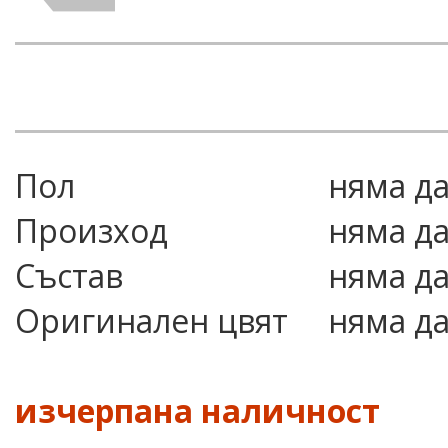
Пол
няма д
Произход
няма д
Състав
няма д
Оригинален цвят
няма д
изчерпана наличност